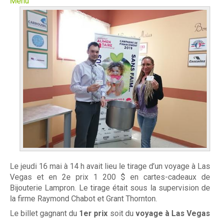
Menu
m
e
À propos
n
t
Mission et valeurs
a
Services
i
Plateaux de travail
r
e
Conseil d'administration
D
Le jeudi 16 mai à 14 h avait lieu le tirage d’un voyage à Las
Notre équipe
Vegas et en 2e prix 1 200 $ en cartes-cadeaux de
r
Bijouterie Lampron. Le tirage était sous la supervision de
Rapports annuel d'activités
u
la firme Raymond Chabot et Grant Thornton.
Le billet gagnant du
1er prix
soit du
voyage à Las Vegas