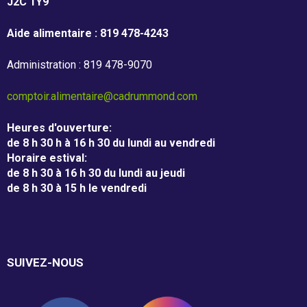
J2C 1Y9
Campagne de financement
Aide alimentaire : 819 478-4243
Administration : 819 478-9070
Nos partenaires
comptoir.alimentaire@cadrummond.com
Résultats annuels
Heures d'ouverture
:
de 8 h 30 h à 16 h 30 du lundi au vendredi
Activités de financement -
Horaire estival
:
de 8 h 30 à 16 h 30 du lundi au jeudi
campagne annuelle
de 8 h 30 à 15 h le vendredi
Objets promotionnels
SUIVEZ-NOUS