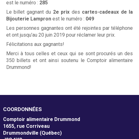
m
est le numéro :
285
m
Donner
Le billet gagnant du
2e prix
des
cartes-cadeaux de la
Bijouterie Lampron
est le numéro :
049
o
Les personnes gagnantes ont été rejointes par téléphone
n
Associés à la récupération alimentaire
et ont jusqu’au 20 juin 2019 pour réclamer leur prix.
Félicitations aux gagnants!
d
Entreprises
Merci à tous celles et ceux qui se sont procurés un des
350 billets et ont ainsi soutenu le Comptoir alimentaire
Individus
Drummond!
Recevoir
COORDONNÉES
Dépannage alimentaire
Comptoir alimentaire Drummond
1655, rue Corriveau
Drummondville (Québec)