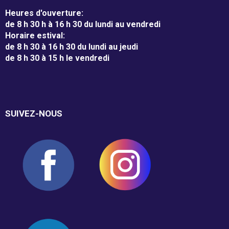
Heures d'ouverture
:
Résultats annuels
de 8 h 30 h à 16 h 30 du lundi au vendredi
Horaire estival
:
de 8 h 30 à 16 h 30 du lundi au jeudi
Activités de financement -
de 8 h 30 à 15 h le vendredi
campagne annuelle
SUIVEZ-NOUS
Objets promotionnels
Tirage en Entreprises