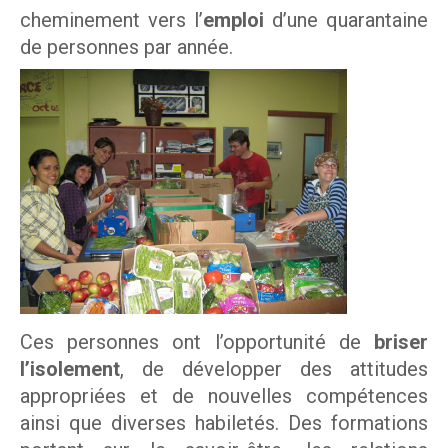
cheminement vers l’
emploi
d’une quarantaine
m
Mission et valeurs
de personnes par année.
e
Services
n
Plateaux de travail
t
a
Conseil d'administration
i
Notre équipe
r
Rapports annuel d'activités
e
D
Ces personnes ont l’opportunité de
briser
r
Donner
l’isolement
, de développer des attitudes
appropriées et de nouvelles compétences
u
ainsi que diverses habiletés. Des formations
Associés à la récupération alimentaire