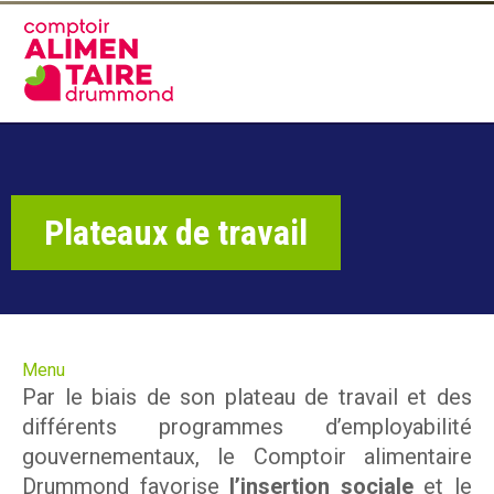
Aller
au
C
contenu
principal
o
m
p
Plateaux de travail
t
o
i
r
Menu
A
Par le biais de son plateau de travail et des
différents programmes d’employabilité
l
À propos
gouvernementaux, le Comptoir alimentaire
i
Drummond favorise
l’insertion sociale
et le