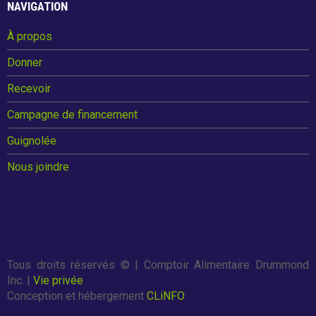
NAVIGATION
k
Billet de blogue de Followmybid
À propos
Donner
JOURNÉE DE LA GUIGNOLÉE
Recevoir
Campagne de financement
Guignolée
Nous joindre
Nous joindre
Tous droits réservés ©
| Comptoir Alimentaire Drummond
Inc. |
Vie privée
Conception et hébergement
CLiNFO