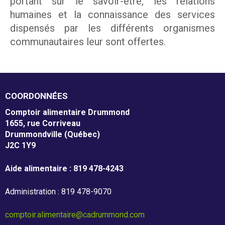
m
portant sur le savoir-être, les relations
humaines et la connaissance des services
m
Entreprises
dispensés par les différents organismes
o
communautaires leur sont offertes.
Individus
n
d
Recevoir
COORDONNÉES
Comptoir alimentaire Drummond
1655, rue Corriveau
Dépannage alimentaire
Drummondville (Québec)
J2C 1Y9
Aide alimentaire : 819 478-4243
Campagne de financement
Administration : 819 478-9070
comptoir.alimentaire@cadrummond.com
Nos partenaires