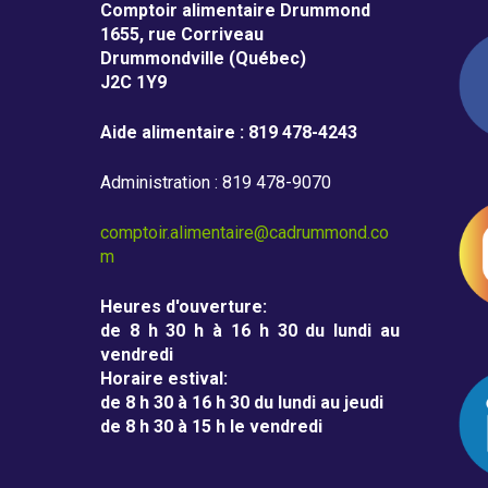
m
Comptoir alimentaire Drummond
m
1655, rue Corriveau
Drummondville (Québec)
o
J2C 1Y9
n
Aide alimentaire : 819 478-4243
d
Administration : 819 478-9070
comptoir.alimentaire@cadrummond.co
m
Heures d'ouverture
:
de 8 h 30 h à 16 h 30 du lundi au
vendredi
Horaire estival
:
de 8 h 30 à 16 h 30 du lundi au jeudi
de 8 h 30 à 15 h le vendredi