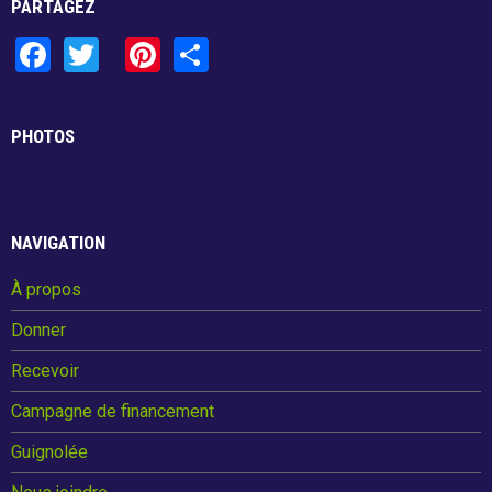
PARTAGEZ
F
T
Pi
S
a
wi
nt
h
ce
tt
er
ar
PHOTOS
b
er
es
e
o
t
o
NAVIGATION
k
À propos
Donner
Recevoir
Campagne de financement
Guignolée