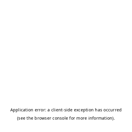
Résultats annuels
Activités de financement -
campagne annuelle
Objets promotionnels
Tirage en Entreprises