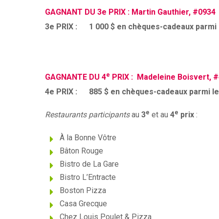
GAGNANT DU 3e PRIX : Martin Gauthier, #0934
3e PRIX : 1 000 $ en chèques-cadeaux parmi l
e
GAGNANTE DU 4
PRIX :
Madeleine Boisvert, 
4e PRIX : 885 $ en chèques-cadeaux parmi les
e
e
Restaurants participants
au
3
et au
4
prix
:
À la Bonne Vôtre
Bâton Rouge
Bistro de La Gare
Bistro L’Entracte
Boston Pizza
Casa Grecque
Chez Louis Poulet & Pizza