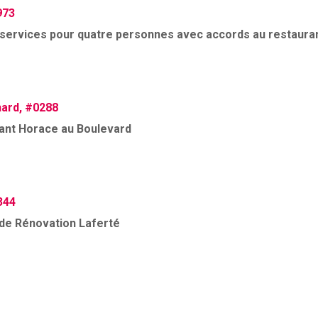
973
services pour quatre personnes avec accords au restauran
ard, #0288
rant Horace au Boulevard
344
 de Rénovation Laferté