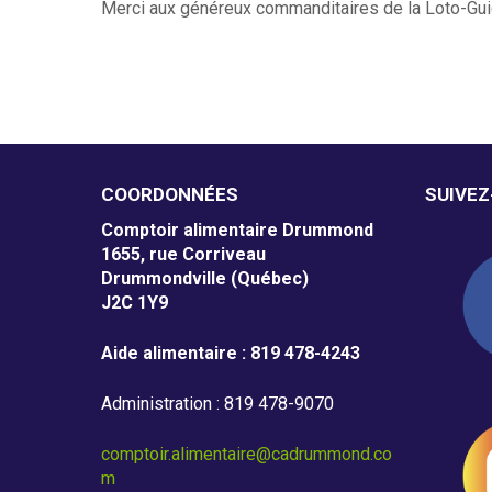
Merci aux généreux commanditaires de la Loto-Guign
COORDONNÉES
SUIVE
Comptoir alimentaire Drummond
1655, rue Corriveau
Drummondville (Québec)
J2C 1Y9
Aide alimentaire : 819 478-4243
Administration : 819 478-9070
comptoir.alimentaire@cadrummond.co
m