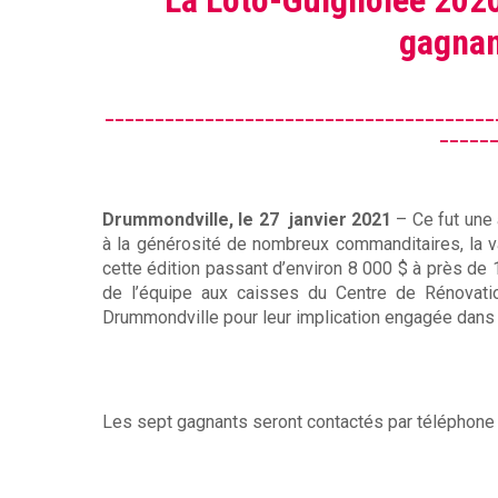
La Loto-Guignolée 2020
m
gagnan
e
n
_______________________________________
_____
t
a
Drummondville, le 27 janvier 2021
– Ce fut une 
i
à la générosité de nombreux commanditaires, la va
cette édition passant d’environ 8 000 $ à près de 
r
de l’équipe aux caisses du Centre de Rénovatio
Drummondville pour leur implication engagée dans 
e
D
r
Les sept gagnants seront contactés par téléphone e
u