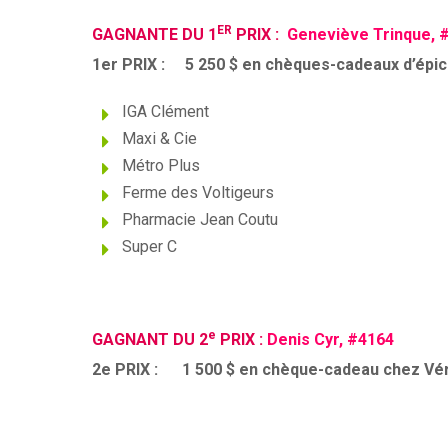
m
m
ER
GAGNANTE DU 1
PRIX :
Geneviève Trinque, 
1er PRIX : 5 250 $ en chèques-cadeaux d’épic
o
n
IGA Clément
Maxi & Cie
d
Métro Plus
Ferme des Voltigeurs
Pharmacie Jean Coutu
Super C
e
GAGNANT DU 2
PRIX :
Denis Cyr, #4164
2e PRIX : 1 500 $ en chèque-cadeau chez Vér