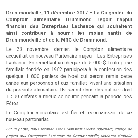
m
m
Drummondville, 11 décembre 2017
–
La Guignolée du
Comptoir alimentaire Drummond reçoit l’appui
o
Associés à la récupération alimentaire
financier des Entreprises Lachance qui souhaitent
n
ainsi contribuer à nourrir les moins nantis de
Entreprises
Drummondville et de la MRC de Drummond.
d
Le 23 novembre dernier, le Comptoir alimentaire
Individus
accueillait un nouveau Partenaire majeur : Les Entreprises
Lachance. En remettant un chèque de 5 000 $ l’entreprise
familiale fondée en 1962 participera à la confection des
quelque 1 800 paniers de Noël qui seront remis cette
Recevoir
année aux personnes et aux familles vivant une situation
de précarité alimentaire. Ils seront donc des milliers dont
1 500 enfants à mieux se nourrir pendant la période des
Fêtes.
Dépannage alimentaire
Le Comptoir alimentaire est fier et reconnaissant de ce
nouveau partenariat.
Sur la photo, nous reconnaissons Monsieur Steeve Bouchard, chargé de
Campagne de financement
projets aux Entreprises Lachance de Drummondville, Madame Nathalie