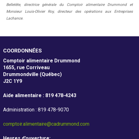
Belletête, directrice générale du Comptoir alimentaire Drummond et
Monsieur Louis-Olivier Roy, directeur des opérations aux Entreprises
Nos partenaires
Lachance.
Résultats annuels
COORDONNÉES
Activités de financement -
Comptoir alimentaire Drummond
1655, rue Corriveau
campagne annuelle
Drummondville (Québec)
J2C 1Y9
Objets promotionnels
Aide alimentaire : 819 478-4243
Administration : 819 478-9070
comptoir.alimentaire@cadrummond.com
Tirage en Entreprises
Heures d'ouverture
: