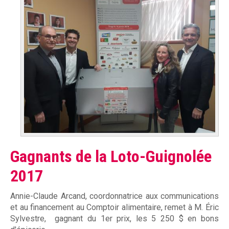
À propos
m
e
Mission et valeurs
n
Services
t
Plateaux de travail
a
i
Conseil d'administration
r
Notre équipe
e
Gagnants de la Loto-Guignolée
Rapports annuel d'activités
D
2017
r
Annie-Claude Arcand, coordonnatrice aux communications
u
Donner
et au financement au Comptoir alimentaire, remet à M. Éric
Sylvestre, gagnant du 1er prix, les 5 250 $ en bons