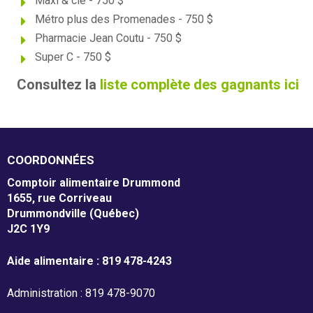
Maxi & cie - 750 $
Nos partenaires
Métro plus des Promenades - 750 $
Pharmacie Jean Coutu - 750 $
Résultats annuels
Super C - 750 $
Consultez la
liste complète des gagnants ici
Activités de financement -
campagne annuelle
COORDONNÉES
Comptoir alimentaire Drummond
Objets promotionnels
1655, rue Corriveau
Drummondville (Québec)
J2C 1Y9
Aide alimentaire : 819 478-4243
Tirage en Entreprises
Administration : 819 478-9070