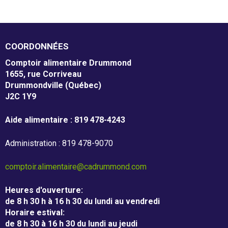
m
Mission et valeurs
e
Services
COORDONNÉES
n
Comptoir alimentaire Drummond
Plateaux de travail
t
1655, rue Corriveau
Drummondville (Québec)
a
Conseil d'administration
J2C 1Y9
i
Notre équipe
Aide alimentaire : 819 478-4243
r
Rapports annuel d'activités
Administration : 819 478-9070
e
D
comptoir.alimentaire@cadrummond.com
r
Donner
Heures d'ouverture
:
de 8 h 30 h à 16 h 30 du lundi au vendredi
u
Horaire estival
:
de 8 h 30 à 16 h 30 du lundi au jeudi
Associés à la récupération alimentaire