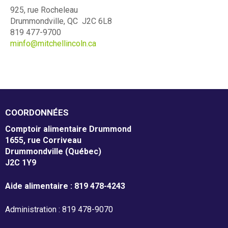
925, rue Rocheleau
m
Drummondville, QC J2C 6L8
Mission et valeurs
e
819 477-9700
minfo@mitchellincoln.ca
Services
n
Plateaux de travail
t
a
Conseil d'administration
i
COORDONNÉES
Notre équipe
r
Comptoir alimentaire Drummond
Rapports annuel d'activités
1655, rue Corriveau
e
Drummondville (Québec)
J2C 1Y9
D
r
Donner
Aide alimentaire : 819 478-4243
u
Administration : 819 478-9070
Associés à la récupération alimentaire