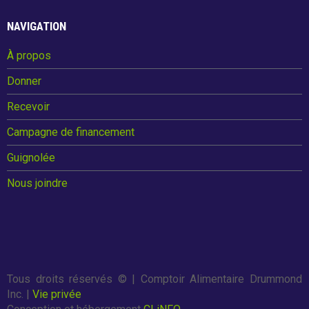
Guignolée
o
NAVIGATION
k
À propos
Partenaires de la Guignolée
Donner
Résultats - Guignolée
Recevoir
Loto-Guignolée
Campagne de financement
Guignolée
Règlements
Nous joindre
Défi Entreprises
Défi Entreprises
Tous droits réservés ©
| Comptoir Alimentaire Drummond
Inc. |
Vie privée