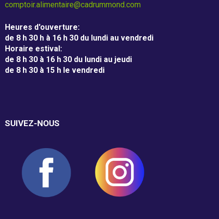
m
comptoir.alimentaire@cadrummond.com
m
Entreprises
Heures d'ouverture
:
o
de 8 h 30 h à 16 h 30 du lundi au vendredi
Individus
Horaire estival
:
n
de 8 h 30 à 16 h 30 du lundi au jeudi
de 8 h 30 à 15 h le vendredi
d
Recevoir
SUIVEZ-NOUS
Dépannage alimentaire
Campagne de financement
Nos partenaires