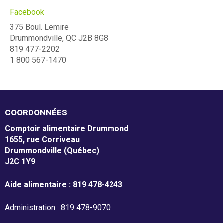
m
Facebook
Mission et valeurs
375 Boul. Lemire
e
Drummondville, QC J2B 8G8
Services
n
819 477-2202
1 800 567-1470
Plateaux de travail
t
a
Conseil d'administration
i
COORDONNÉES
Notre équipe
r
Comptoir alimentaire Drummond
Rapports annuel d'activités
1655, rue Corriveau
e
Drummondville (Québec)
J2C 1Y9
D
r
Donner
Aide alimentaire : 819 478-4243
u
Administration : 819 478-9070
Associés à la récupération alimentaire