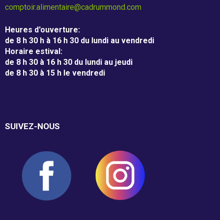
m
comptoir.alimentaire@cadrummond.com
m
Entreprises
Heures d'ouverture
:
o
de 8 h 30 h à 16 h 30 du lundi au vendredi
Individus
Horaire estival
:
n
de 8 h 30 à 16 h 30 du lundi au jeudi
d
de 8 h 30 à 15 h le vendredi
Recevoir
SUIVEZ-NOUS
Dépannage alimentaire
Campagne de financement
Nos partenaires