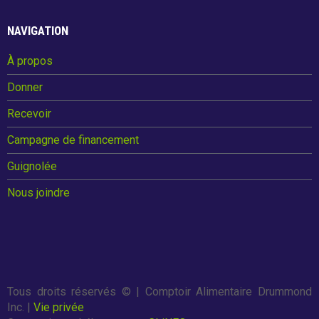
Guignolée
o
NAVIGATION
k
À propos
Partenaires de la Guignolée
Donner
Résultats - Guignolée
Recevoir
Loto-Guignolée
Campagne de financement
Guignolée
Règlements
Nous joindre
Défi Entreprises
Défi Entreprises
Tous droits réservés ©
| Comptoir Alimentaire Drummond
Inc. |
Vie privée