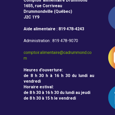
m
Comptoir alimentaire Drummond
1655, rue Corriveau
m
Drummondville (Québec)
J2C 1Y9
o
n
Aide alimentaire : 819 478-4243
d
Administration : 819 478-9070
comptoir.alimentaire@cadrummond.co
m
Heures d'ouverture
:
de 8 h 30 h à 16 h 30 du lundi au
vendredi
Horaire estival
:
de 8 h 30 à 16 h 30 du lundi au jeudi
de 8 h 30 à 15 h le vendredi