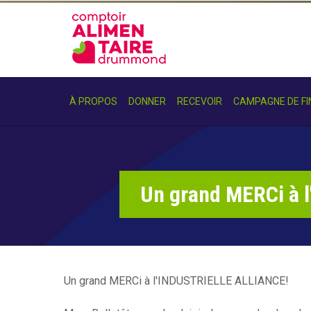
Aller
au
C
contenu
principal
o
m
À PROPOS
DONNER
RECEVOIR
CAMPAGNE DE F
p
t
o
Un grand MERCi à 
i
r
A
l
Un grand MERCi à l'INDUSTRIELLE ALLIANCE!
i