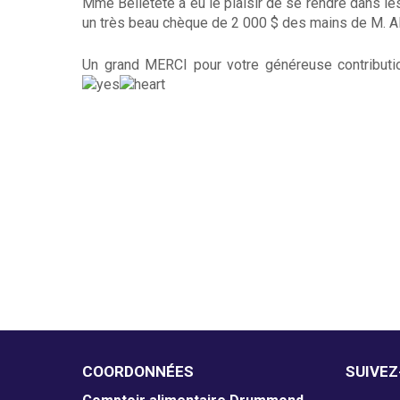
Mme Belletête a eu le plaisir de se rendre dans les
m
un très beau chèque de 2 000 $ des mains de M. Ale
e
Un grand MERCI pour votre généreuse contributio
n
t
a
i
r
e
D
r
u
COORDONNÉES
SUIVE