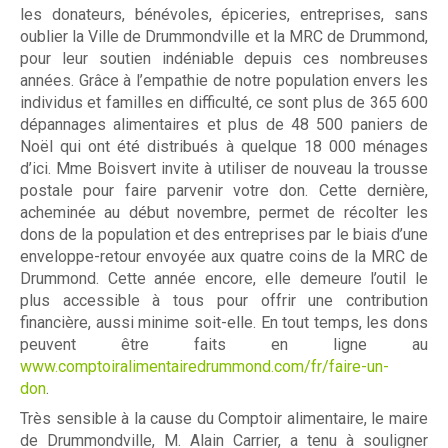
les donateurs, bénévoles, épiceries, entreprises, sans
oublier la Ville de Drummondville et la MRC de Drummond,
pour leur soutien indéniable depuis ces nombreuses
Nos partenaires
années. Grâce à l’empathie de notre population envers les
individus et familles en difficulté, ce sont plus de 365 600
Résultats annuels
dépannages alimentaires et plus de 48 500 paniers de
Noël qui ont été distribués à quelque 18 000 ménages
d’ici. Mme Boisvert invite à utiliser de nouveau la trousse
Activités de financement -
postale pour faire parvenir votre don. Cette dernière,
acheminée au début novembre, permet de récolter les
campagne annuelle
dons de la population et des entreprises par le biais d’une
enveloppe-retour envoyée aux quatre coins de la MRC de
Drummond. Cette année encore, elle demeure l’outil le
plus accessible à tous pour offrir une contribution
Objets promotionnels
financière, aussi minime soit-elle. En tout temps, les dons
peuvent être faits en ligne au
www.comptoiralimentairedrummond.com/fr/faire-un-
don
.
Très sensible à la cause du Comptoir alimentaire, le maire
de Drummondville, M. Alain Carrier, a tenu à souligner
Tirage en Entreprises