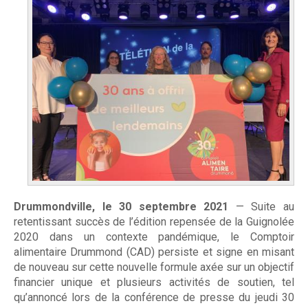
m
À propos
e
n
Mission et valeurs
t
Services
a
Plateaux de travail
i
r
Conseil d'administration
e
Drummondville, le 30 septembre 2021
— Suite au
Notre équipe
retentissant succès de l’édition repensée de la Guignolée
D
2020 dans un contexte pandémique, le Comptoir
Rapports annuel d'activités
r
alimentaire Drummond (CAD) persiste et signe en misant
de nouveau sur cette nouvelle formule axée sur un objectif
u
financier unique et plusieurs activités de soutien, tel
qu’annoncé lors de la conférence de presse du jeudi 30
Donner