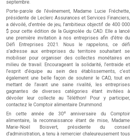
m
septembre.
m
Porte-parole de l’événement, Madame Lucie Fréchette,
présidente de Leclerc Assurances et Services Financiers,
o
Associés à la récupération alimentaire
a dévoilé, d’entrée de jeu, l’ambitieux objectif de 400 000
$ pour cette édition de la Guignolée du CAD. Elle a lancé
n
Entreprises
une première invitation à nos entreprises afin d’être du
d
Défi Entreprises 2021. Nous le rappelons, ce défi
Individus
s’adresse aux entreprises du territoire souhaitant se
mobiliser pour organiser des collectes monétaires en
milieu de travail. Encourageant la solidarité, l’entraide et
l’esprit d’équipe au sein des établissements, c’est
Recevoir
également une belle façon de soutenir le CAD, tout en
mettant de l’avant une saine rivalité, les entreprises
gagnantes de diverses catégories étant invitées à
dévoiler leur collecte au Téléthon! Pour y participer,
Dépannage alimentaire
contactez le Comptoir alimentaire Drummond.
e
En cette année de 30
anniversaire du Comptoir
alimentaire, la reconnaissance étant de mise, Madame
Marie-Noël Boisvert, présidente du conseil
Campagne de financement
d’administration, a tenu à remercier chaleureusement tous