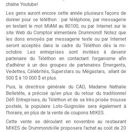
chaîne Youtube!
Défi Entreprises
Les gens auront encore cette année plusieurs façons de
donner pour ce téléthon : par téléphone, par messagerie
en textant le mot MIAM au 80100, ou par Internet sur le
Billet de blogue de Followmybid
site Web du Comptoir alimentaire Drummond! Notez que
les dons envoyés par messagerie texte ou par Internet
seront acceptés dans le cadre du Téléthon dès la mi-
octobre. Les entreprises sont invitées à devenir
partenaire du Téléthon en contactant l’organisme afin
JOURNÉE DE LA GUIGNOLÉE
d’adhérer à un des groupes de partenaires Émergents,
Vedettes, Célébrités, Superstars ou Mégastars, allant de
500 $ à 10 000 $ et plus.
Nous joindre
Puis, la directrice générale du CAD, Madame Nathalie
Belletête, a précisé qu’en plus du retour du traditionnel
Défi Entreprises, du Téléthon et de sa très prisée trousse
postale, la populaire Loto-Guignolée sera également à
l’horaire, en plus de la vente de coupons MIKES.
Cette vente se déroulant en novembre au restaurant
MIKES de Drummondville proposera l’achat au coût de 20