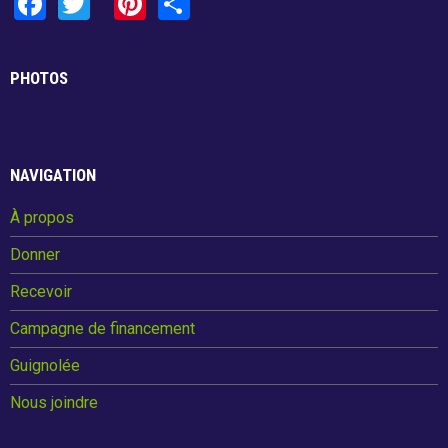
F
T
Pi
S
a
wi
nt
h
ce
tt
er
ar
PHOTOS
b
er
es
e
o
t
o
NAVIGATION
k
À propos
Donner
Recevoir
Campagne de financement
Guignolée
Nous joindre