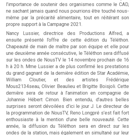
l’importance de soutenir des organismes comme le CAD,
ne sachant jamais quand nous pourrions être touché nous-
même par la précarité alimentaire, tout en réitérant son
propre support à la Campagne 2021.
Guignolée
Nancy Lussier, directrice des Productions Alfred, a
ensuite présenté l’offre de cette édition du Téléthon.
Chapeauté de main de maître par son équipe et elle pour
Partenaires de la Guignolée
une deuxième année consécutive, le Téléthon sera diffusé
sur les ondes de NousTV le 14 novembre prochain de 16
Résultats - Guignolée
h à 20 h. Mme Lussier a de plus confirmé les prestations
du grand gagnant de la dernière édition de Star Académie,
Loto-Guignolée
William Cloutier, et des artistes Frédérique
Mous2134seau, Olivier Beaulieu et Brigitte Boisjoli. Cette
dernière sera de retour à l’animation en compagnie de
Johannie Hébert Cimon. Bien entendu, d’autres belles
Règlements
surprises seront dévoilées d’ici le jour J. Le directeur de
la programmation de NousTV, Reno Longpré s’est fait fort
enthousiaste à la mention d’une belle nouveauté. Cette
année, la diffusion du Téléthon sera en direct sur les
Défi Entreprises
ondes de la station, mais également en simultané sur leur