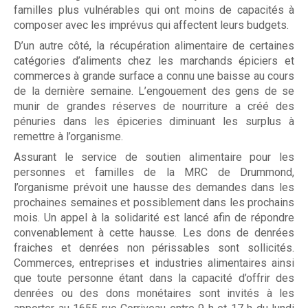
familles plus vulnérables qui ont moins de capacités à
Résultats annuels
composer avec les imprévus qui affectent leurs budgets.
D’un autre côté, la récupération alimentaire de certaines
catégories d’aliments chez les marchands épiciers et
commerces à grande surface a connu une baisse au cours
Activités de financement -
de la dernière semaine. L’engouement des gens de se
campagne annuelle
munir de grandes réserves de nourriture a créé des
pénuries dans les épiceries diminuant les surplus à
remettre à l’organisme.
Assurant le service de soutien alimentaire pour les
Objets promotionnels
personnes et familles de la MRC de Drummond,
l’organisme prévoit une hausse des demandes dans les
prochaines semaines et possiblement dans les prochains
mois. Un appel à la solidarité est lancé afin de répondre
convenablement à cette hausse. Les dons de denrées
fraiches et denrées non périssables sont sollicités.
Tirage en Entreprises
Commerces, entreprises et industries alimentaires ainsi
que toute personne étant dans la capacité d’offrir des
denrées ou des dons monétaires sont invités à les