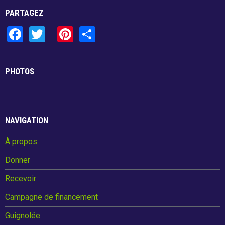
PARTAGEZ
F
T
Pi
S
a
wi
nt
h
ce
tt
er
ar
PHOTOS
b
er
es
e
o
t
o
NAVIGATION
k
À propos
Donner
Recevoir
Campagne de financement
Guignolée