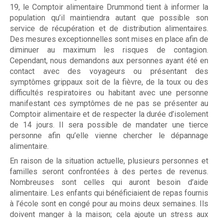
m
19, le Comptoir alimentaire Drummond tient à informer la
m
population qu’il maintiendra autant que possible son
Entreprises
service de récupération et de distribution alimentaires.
o
Des mesures exceptionnelles sont mises en place afin de
Individus
diminuer au maximum les risques de contagion.
n
Cependant, nous demandons aux personnes ayant été en
d
contact avec des voyageurs ou présentant des
symptômes grippaux soit de la fièvre, de la toux ou des
Recevoir
difficultés respiratoires ou habitant avec une personne
manifestant ces symptômes de ne pas se présenter au
Comptoir alimentaire et de respecter la durée d’isolement
de 14 jours. Il sera possible de mandater une tierce
Dépannage alimentaire
personne afin qu’elle vienne chercher le dépannage
alimentaire.
En raison de la situation actuelle, plusieurs personnes et
Campagne de financement
familles seront confrontées à des pertes de revenus.
Nombreuses sont celles qui auront besoin d’aide
alimentaire. Les enfants qui bénéficiaient de repas fournis
à l’école sont en congé pour au moins deux semaines. Ils
Nos partenaires
doivent manger à la maison; cela ajoute un stress aux