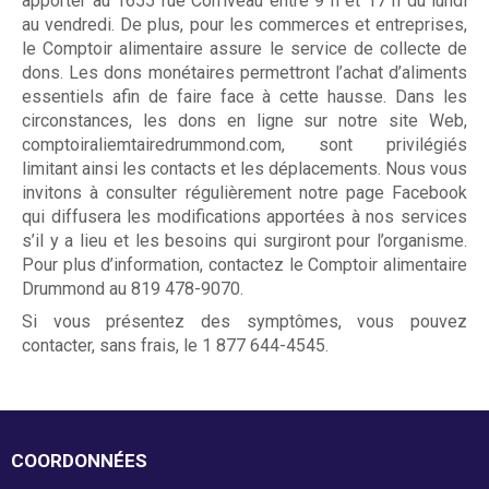
apporter au 1655 rue Corriveau entre 9 h et 17 h du lundi
Guignolée
au vendredi. De plus, pour les commerces et entreprises,
le Comptoir alimentaire assure le service de collecte de
dons. Les dons monétaires permettront l’achat d’aliments
essentiels afin de faire face à cette hausse. Dans les
Partenaires de la Guignolée
circonstances, les dons en ligne sur notre site Web,
comptoiraliemtairedrummond.com, sont privilégiés
Résultats - Guignolée
limitant ainsi les contacts et les déplacements. Nous vous
invitons à consulter régulièrement notre page Facebook
Loto-Guignolée
qui diffusera les modifications apportées à nos services
s’il y a lieu et les besoins qui surgiront pour l’organisme.
Pour plus d’information, contactez le Comptoir alimentaire
Règlements
Drummond au 819 478-9070.
Si vous présentez des symptômes, vous pouvez
contacter, sans frais, le 1 877 644-4545.
Défi Entreprises
Défi Entreprises
COORDONNÉES