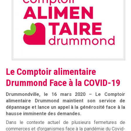
m
Mission et valeurs
e
Services
n
Plateaux de travail
t
a
Conseil d'administration
i
Notre équipe
Le Comptoir alimentaire
r
Rapports annuel d'activités
Drummond Face à la COVID-19
e
Drummondville, le 16 mars 2020
–
Le Comptoir
D
alimentaire Drummond maintient son service de
r
Donner
dépannage et lance un appel à la générosité face à la
hausse imminente des demandes.
u
Dans le contexte actuel de plusieurs fermetures de
commerces et d’organismes face à la pandémie du Covid-
Associés à la récupération alimentaire