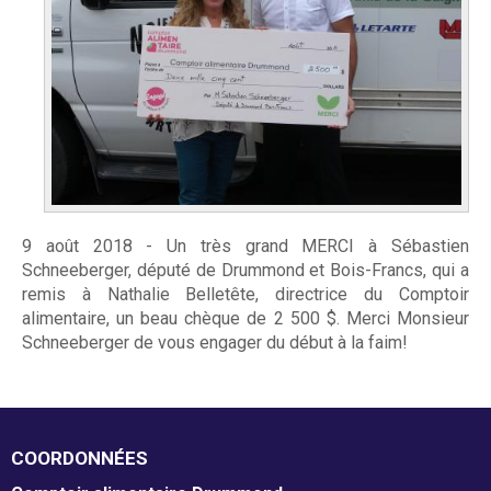
m
Mission et valeurs
e
Services
n
Plateaux de travail
t
a
Conseil d'administration
i
9 août 2018 - Un très grand MERCI à Sébastien
Notre équipe
Schneeberger, député de Drummond et Bois-Francs, qui a
r
remis à Nathalie Belletête, directrice du Comptoir
Rapports annuel d'activités
e
alimentaire, un beau chèque de 2 500 $. Merci Monsieur
Schneeberger de vous engager du début à la faim!
D
r
Donner
u
COORDONNÉES
Associés à la récupération alimentaire