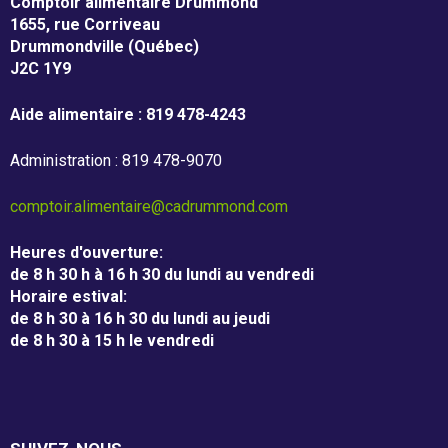
m
Comptoir alimentaire Drummond
1655, rue Corriveau
m
Entreprises
Drummondville (Québec)
o
J2C 1Y9
Individus
n
Aide alimentaire : 819 478-4243
d
Administration : 819 478-9070
Recevoir
comptoir.alimentaire@cadrummond.com
Heures d'ouverture
:
Dépannage alimentaire
de 8 h 30 h à 16 h 30 du lundi au vendredi
Horaire estival
:
de 8 h 30 à 16 h 30 du lundi au jeudi
de 8 h 30 à 15 h le vendredi
Campagne de financement
Nos partenaires