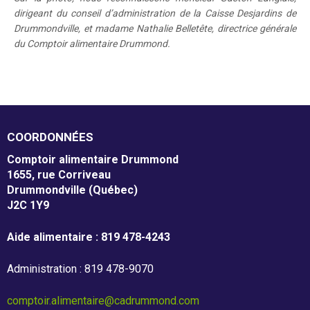
dirigeant du conseil d’administration de la Caisse Desjardins de
Drummondville, et madame Nathalie Belletête, directrice générale
Nos partenaires
du Comptoir alimentaire Drummond.
Résultats annuels
Activités de financement -
COORDONNÉES
campagne annuelle
Comptoir alimentaire Drummond
1655, rue Corriveau
Drummondville (Québec)
J2C 1Y9
Objets promotionnels
Aide alimentaire : 819 478-4243
Administration : 819 478-9070
comptoir.alimentaire@cadrummond.com
Tirage en Entreprises