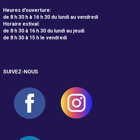
Heures d'ouverture
:
de 8 h 30 h à 16 h 30 du lundi au vendredi
Horaire estival
:
Guignolée
de 8 h 30 à 16 h 30 du lundi au jeudi
de 8 h 30 à 15 h le vendredi
Partenaires de la Guignolée
Résultats - Guignolée
SUIVEZ-NOUS
Loto-Guignolée
Règlements
Défi Entreprises