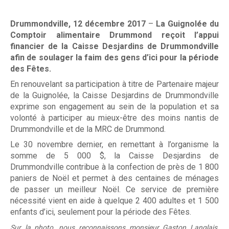
m
m
Drummondville, 12 décembre 2017
–
La Guignolée du
o
Comptoir alimentaire Drummond reçoit l’appui
Associés à la récupération alimentaire
financier de la Caisse Desjardins de Drummondville
n
afin de soulager la faim des gens d’ici pour la période
Entreprises
des Fêtes.
d
Individus
En renouvelant sa participation à titre de Partenaire majeur
de la Guignolée, la Caisse Desjardins de Drummondville
exprime son engagement au sein de la population et sa
volonté à participer au mieux-être des moins nantis de
Drummondville et de la MRC de Drummond.
Recevoir
Le 30 novembre dernier, en remettant à l’organisme la
somme de 5 000 $, la Caisse Desjardins de
Drummondville contribue à la confection de près de 1 800
Dépannage alimentaire
paniers de Noël et permet à des centaines de ménages
de passer un meilleur Noël. Ce service de première
nécessité vient en aide à quelque 2 400 adultes et 1 500
enfants d’ici, seulement pour la période des Fêtes.
Campagne de financement
Sur la photo, nous reconnaissons monsieur Gaston Langlais,