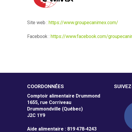
m
e
Site web :
https://www.groupecanimex.com/
n
Facebook :
https://www.facebook.com/groupecani
t
a
i
r
e
COORDONNÉES
SUIVE
D
Comptoir alimentaire Drummond
1655, rue Corriveau
r
Drummondville (Québec)
J2C 1Y9
u
Aide alimentaire : 819 478-4243