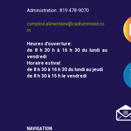
m
m
Administration : 819 478-9070
o
comptoir.alimentaire@cadrummond.co
m
n
d
Heures d'ouverture
:
de 8 h 30 h à 16 h 30 du lundi au
vendredi
Horaire estival
:
de 8 h 30 à 16 h 30 du lundi au jeudi
de 8 h 30 à 15 h le vendredi
NAVIGATION