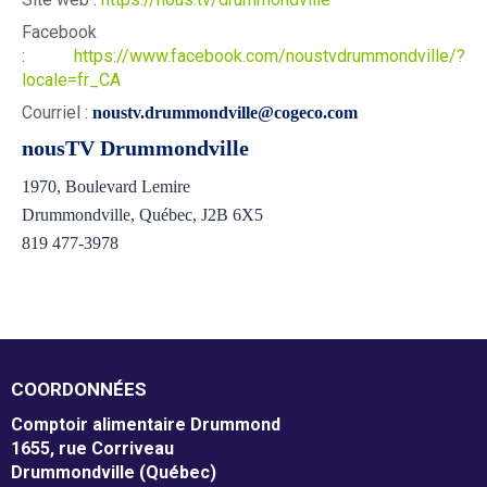
m
Facebook
Mission et valeurs
:
https://www.facebook.com/noustvdrummondville/?
e
locale=fr_CA
Services
n
Courriel :
noustv.drummondville@cogeco.com
Plateaux de travail
nousTV Drummondville
t
1970, Boulevard Lemire
a
Conseil d'administration
Drummondville, Québec, J2B 6X5
i
819 477-3978
Notre équipe
r
Rapports annuel d'activités
e
D
COORDONNÉES
r
Donner
Comptoir alimentaire Drummond
u
1655, rue Corriveau
Drummondville (Québec)
Associés à la récupération alimentaire