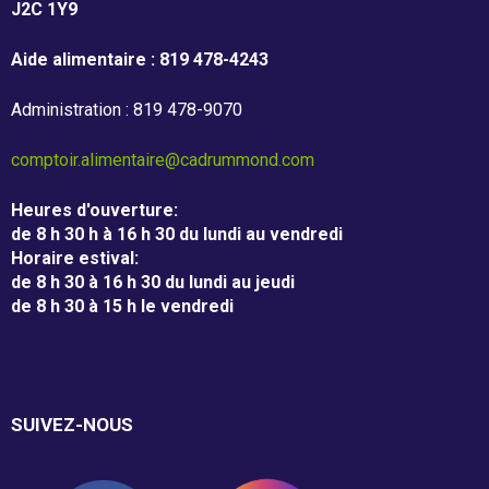
m
J2C 1Y9
m
Entreprises
Aide alimentaire : 819 478-4243
o
Individus
Administration : 819 478-9070
n
d
comptoir.alimentaire@cadrummond.com
Recevoir
Heures d'ouverture
:
de 8 h 30 h à 16 h 30 du lundi au vendredi
Horaire estival
:
de 8 h 30 à 16 h 30 du lundi au jeudi
Dépannage alimentaire
de 8 h 30 à 15 h le vendredi
Campagne de financement
SUIVEZ-NOUS
Nos partenaires