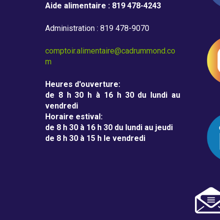
m
Aide alimentaire : 819 478-4243
m
Administration : 819 478-9070
o
comptoir.alimentaire@cadrummond.co
n
m
d
Heures d'ouverture
:
de 8 h 30 h à 16 h 30 du lundi au
vendredi
Horaire estival
:
de 8 h 30 à 16 h 30 du lundi au jeudi
de 8 h 30 à 15 h le vendredi