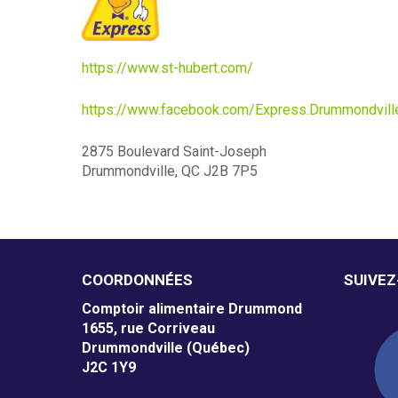
m
e
https://www.st-hubert.com/
n
https://www.facebook.com/Express.Drummondvill
t
2875 Boulevard Saint-Joseph
a
Drummondville, QC J2B 7P5
i
r
e
COORDONNÉES
SUIVE
D
Comptoir alimentaire Drummond
r
1655, rue Corriveau
Drummondville (Québec)
u
J2C 1Y9